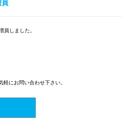
増員
名増員しました。
カルム訪問看護ステーション佐
伯 開所
気軽にお問い合わせ下さい。