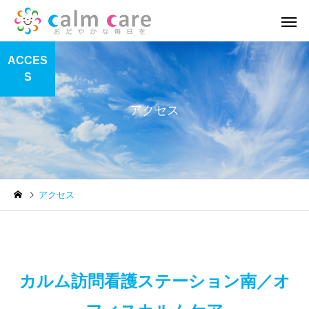
ACCES
S
アクセス
訪問看護
リハビ
新着記事
新着記事
アクセス
地域活動報告⑥
地域活動報告⑤
カルム訪問看護ステーション南／オ