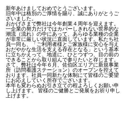
新年あけましておめでとうございます。
旧年中は格別のご厚情を賜り、誠にありがとうご
ざいました。
おかげさまで弊社は今年創業４周年を迎えます。
一企業の努力だけではカバーしきれない世界的な
潮流（流れ）の中にあって、あらゆる業種の企業
が非常に厳しい状況に直面しています。私たち社
員一同も、「ご利用者様とご家族様に安心を与え
おだやかな生活を支える存在となる」という基本
に立ちかえって、地道に、ひとつずつ、目の前の
できることから取り組んで参りたいと存じます。
さて、弊社は今年６月、佐伯区エリアに新規事業
所（訪問看護ステーション）のオープンを控えて
おります。社員一同新たな体制にて皆様のご要望
にお応えしていく所存でございます。
本年も変わらぬお引き立ての程よろしくお願い申
し上げます。 皆様のご健勝とご発展をお祈り申し
上げます。