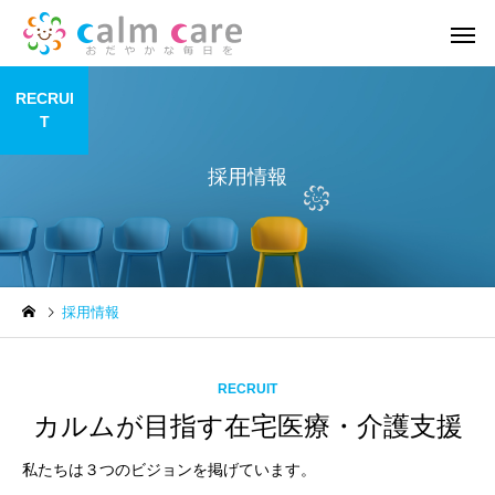
RECRUI
T
採用情報
訪問看護
リハビ
新着記事
新着記事
採用情報
地域活動報告⑥
地域活動報告⑤
RECRUIT
カルムが目指す在宅医療・介護支援
私たちは３つのビジョンを掲げています。