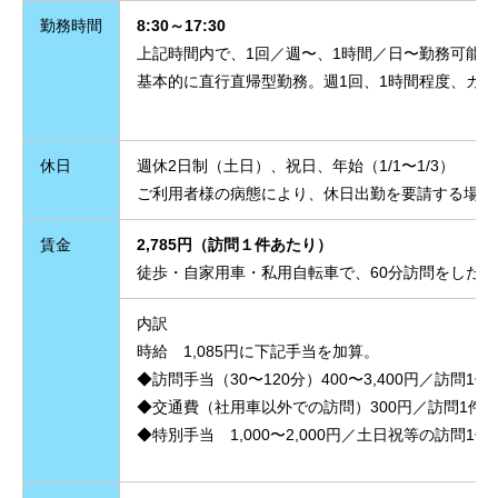
勤務時間
8:30～17:30
上記時間内で、1回／週〜、1時間／日〜勤務可能。
基本的に直行直帰型勤務。週1回、1時間程度、カ
休日
週休2日制（土日）、祝日、年始（1/1〜1/3）
ご利用者様の病態により、休日出勤を要請する場合
賃金
2,785円（訪問１件あたり）
徒歩・自家用車・私用自転車で、60分訪問をした場
内訳
時給 1,085円に下記手当を加算。
◆訪問手当（30〜120分）400〜3,400円／訪問1
◆交通費（社用車以外での訪問）300円／訪問1件
◆特別手当 1,000〜2,000円／土日祝等の訪問1